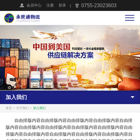
0755-23023603
会员中心
注册
登录
加入我们
首页
关于我们
加入我们
自由排版内容自由排版内容自由排版内容自由排版内容自由排
版内容自由排版内容自由排版内容自由排版内容自由排版内容自由
排版内容自由排版内容自由排版内容自由排版内容自由排版内容自