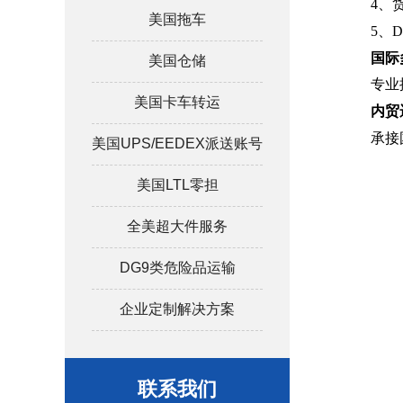
4、
美国拖车
5、
国际
美国仓储
专业
美国卡车转运
内贸
承接
美国UPS/EEDEX派送账号
美国LTL零担
全美超大件服务
DG9类危险品运输
企业定制解决方案
联系我们