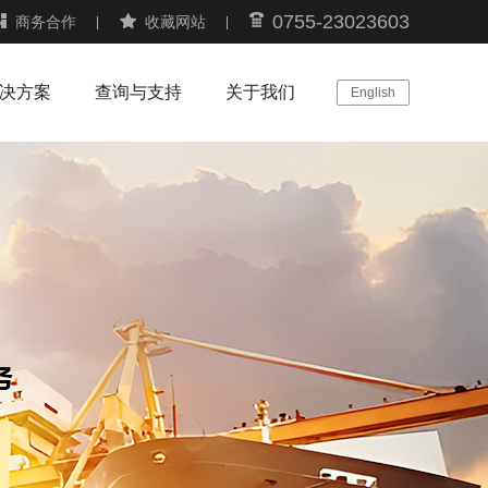
0755-23023603
商务合作
收藏网站
决方案
查询与支持
关于我们
English