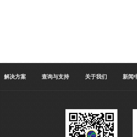
解决方案
查询与支持
关于我们
新闻