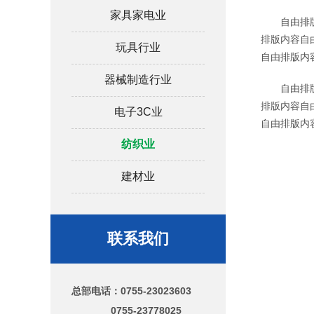
家具家电业
自由排版内
排版内容自
玩具行业
自由排版内
器械制造行业
自由排版内
排版内容自
电子3C业
自由排版内
纺织业
建材业
联系我们
总部电话：
0755-23023603
0755-23778025