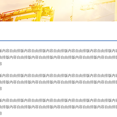
容自由排版内容自由排版内容自由排版内容自由排版内容自由排版内容
由排版内容自由排版内容自由排版内容自由排版内容自由排版内容自由排
容
容自由排版内容自由排版内容自由排版内容自由排版内容自由排版内容
由排版内容自由排版内容自由排版内容自由排版内容自由排版内容自由排
容
容自由排版内容自由排版内容自由排版内容自由排版内容自由排版内容
由排版内容自由排版内容自由排版内容自由排版内容自由排版内容自由排
容